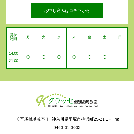
お申し込みはコチラから
受付
月
火
水
木
金
土
日
時間
14:00
~
◯
◯
◯
◯
◯
◯
－
21:00
《 平塚桃浜教室 》 神奈川県平塚市桃浜町25-21 1F ☎
0463-31-3033