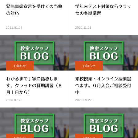
緊急事態宣言を受けての当塾
学年末テスト対策ならクラッ
の対応
セの冬期講習
2021.01.08
2020.11.28
お知らせ
お知らせ
わかるまで丁寧に指導しま
来校授業・オンライン授業選
す。クラッセの夏期講習（８
べます。６月入会ご相談受付
月１日から）
中
2020.07.20
2020.05.27