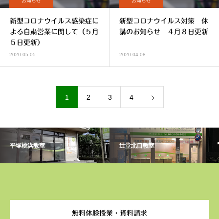
お知らせ
お知らせ
新型コロナウイルス感染症に
新型コロナウイルス対策 休
よる自粛営業に関して（５月
講のお知らせ ４月８日更新
５日更新）
2020.05.05
2020.04.08
1
2
3
4
平塚桃浜教室
辻堂北口教室
無料体験授業・資料請求