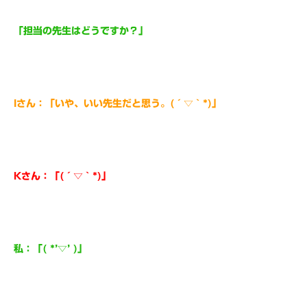
「担当の先生はどうですか？」
Iさん：「いや、いい先生だと思う。(´▽｀*)」
Kさん：「(´▽｀*)」
私：「( *’▽’ )」