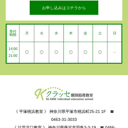
お申し込みはコチラから
受付
月
火
水
木
金
土
日
時間
14:00
~
◯
◯
◯
◯
◯
◯
－
21:00
《 平塚桃浜教室 》 神奈川県平塚市桃浜町25-21 1F ☎
0463-31-3033
《 辻堂北口教室 》 神奈川県藤沢市羽鳥3-3-19 ☎ 0466-