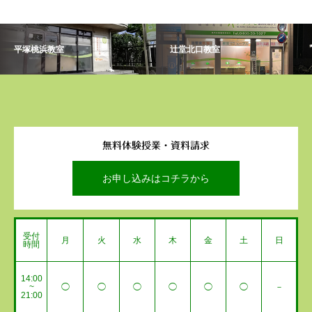
平塚桃浜教室
辻堂北口教室
無料体験授業・資料請求
お申し込みはコチラから
受付
月
火
水
木
金
土
日
時間
14:00
~
◯
◯
◯
◯
◯
◯
－
21:00