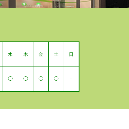
水
木
金
土
日
◯
◯
◯
◯
－