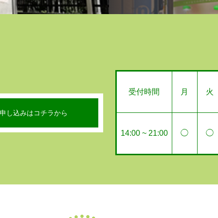
受付時間
月
火
申し込みはコチラから
14:00 ~ 21:00
◯
◯