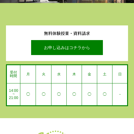
無料体験授業・資料請求
お申し込みはコチラから
受付
月
火
水
木
金
土
日
時間
14:00
~
◯
◯
◯
◯
◯
◯
－
21:00