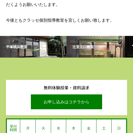
だくようお願いいたします。
今後ともクラッセ個別指導教室を宜しくお願い致します。
平塚桃浜教室
辻堂北口教室
無料体験授業・資料請求
お申し込みはコチラから
受付
月
火
水
木
金
土
日
時間